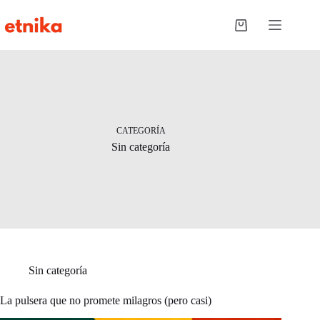
Saltar
al
Carro
contenido
de
compra
CATEGORÍA
Sin categoría
Sin categoría
La pulsera que no promete milagros (pero casi)