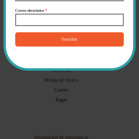
hogar.
Correo electrónico
*
✓ Tu compra está protegida de principio a fin.
✓ Enviamos a toda Colombia (y al mundo).
✓ Aquí todavía contestan personas..
Suscribir
Mi cuenta
Mi cuenta
Mi lista de deseos
Carrito
Pagar
Información de importancia