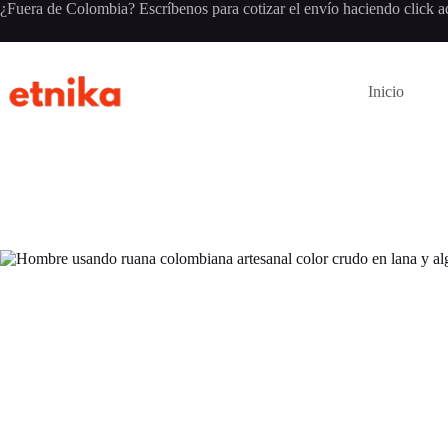
Saltar
¿Fuera de Colombia? Escríbenos para cotizar el envío haciendo click
a
al
contenido
Inicio
Sin
título