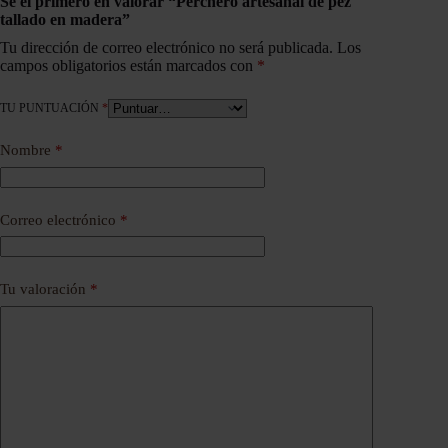
Sé el primero en valorar “Perchero artesanal de pez
tallado en madera”
Tu dirección de correo electrónico no será publicada.
Los
campos obligatorios están marcados con
*
TU PUNTUACIÓN
*
Nombre
*
Correo electrónico
*
Tu valoración
*