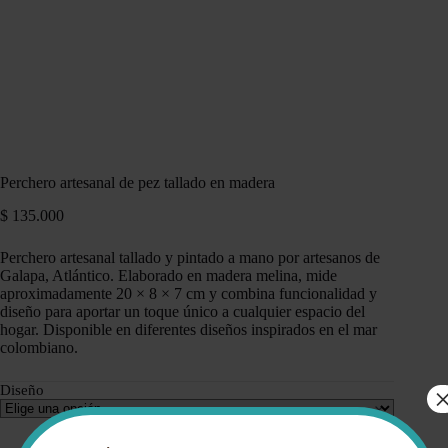
Perchero artesanal de pez tallado en madera
$
135.000
Perchero artesanal tallado y pintado a mano por artesanos de
Galapa, Atlántico. Elaborado en madera melina, mide
aproximadamente 20 × 8 × 7 cm y combina funcionalidad y
diseño para aportar un toque único a cualquier espacio del
hogar. Disponible en diferentes diseños inspirados en el mar
colombiano.
Diseño