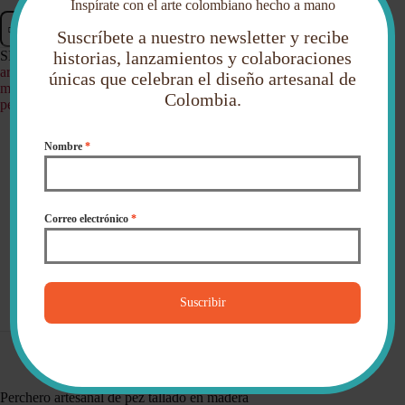
Inspírate con el arte colombiano hecho a mano
Perchero
Añadir al carrito
artesanal
Suscríbete a nuestro newsletter y recibe
de
SKU:
N/D
Categorías:
Hogar
,
Decoración
Etiquetas:
historias, lanzamientos y colaboraciones
pez
artesanías colombianas
,
decoración de pared
,
decoración
únicas que celebran el diseño artesanal de
tallado
marina
,
Galapa Atlántico
,
hecho a mano en Colombia
,
en
Colombia.
percheros artesanales
madera
cantidad
Nombre
*
Descripción
Correo electrónico
*
Información adicional
Suscribir
Valoraciones (0)
Perchero artesanal de pez tallado en madera