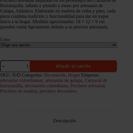
Perchero artesanal inspirado en los personajes del Carnaval de
Barranquilla, tallado y pintado a mano por artesanos de
Galapa, Atlántico. Elaborado en madera de ceiba y pino, cada
pieza combina tradición y funcionalidad para dar un toque
único a tu hogar. Medidas aproximadas: 18 × 12 × 9 cm
(pueden variar ligeramente debido a su proceso artesanal).
Color
Perchero
Añadir al carrito
artesanal
Chivo
SKU:
N/D
Categorías:
Decoración
,
Hogar
Etiquetas:
Carnaval
artesanías colombianas
,
artesanías de galapa
,
Carnaval de
de
barranquilla
,
decoración colombiana
,
Perchero artesanal
,
Barranquilla
Perchero de madera
,
perchero decorativo
cantidad
Descripción