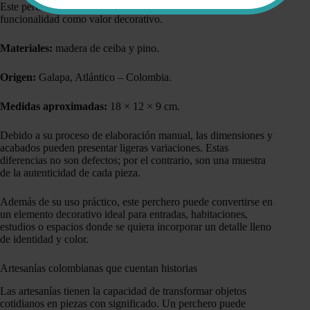
Este perchero artesanal ha sido diseñado para aportar tanto
funcionalidad como valor decorativo.
Materiales:
madera de ceiba y pino.
Origen:
Galapa, Atlántico – Colombia.
Medidas aproximadas:
18 × 12 × 9 cm.
Debido a su proceso de elaboración manual, las dimensiones y
acabados pueden presentar ligeras variaciones. Estas
diferencias no son defectos; por el contrario, son una muestra
de la autenticidad de cada pieza.
Además de su uso práctico, este perchero puede convertirse en
un elemento decorativo ideal para entradas, habitaciones,
estudios o espacios donde se quiera incorporar un detalle lleno
de identidad y color.
Artesanías colombianas que cuentan historias
Las artesanías tienen la capacidad de transformar objetos
cotidianos en piezas con significado. Un perchero puede