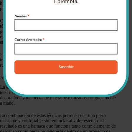
Colombia.
habilidad de sus artesanos para transformar el algodón en
piezas de gran calidad.
Nombre
*
Cada hamaca requiere horas de trabajo manual utilizando
técnicas tradicionales transmitidas de generación en
generación. Detrás de cada tejido hay conocimientos,
experiencia y una dedicación que difícilmente puede replicarse
Correo electrónico
*
en procesos industriales.
Por eso cada pieza conserva pequeñas variaciones propias del
trabajo artesanal. Son detalles que hacen única cada hamaca y
reflejan la mano de quienes la elaboran.
Suscribir
Algodón, telar manual y macramé
La estructura principal está elaborada en algodón tejido en
telar manual. Posteriormente se incorporan los amplios paneles
decorativos y los flecos de macramé realizados completamente
a mano.
La combinación de estas técnicas permite crear una pieza
resistente y confortable sin renunciar al valor estético. El
resultado es una hamaca que funciona tanto como elemento de
descanso como pieza protagonista dentro de un proyecto de