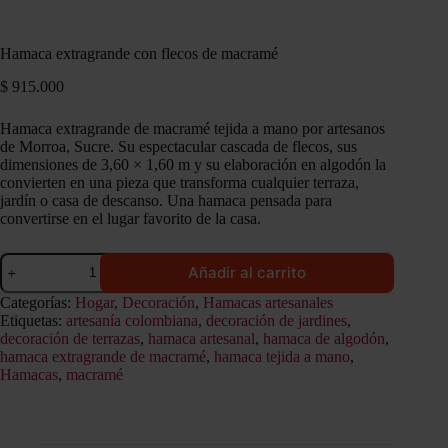
Hamaca extragrande con flecos de macramé
$
915.000
Hamaca extragrande de macramé tejida a mano por artesanos
de Morroa, Sucre. Su espectacular cascada de flecos, sus
dimensiones de 3,60 × 1,60 m y su elaboración en algodón la
convierten en una pieza que transforma cualquier terraza,
jardín o casa de descanso. Una hamaca pensada para
convertirse en el lugar favorito de la casa.
Hamaca
Añadir al carrito
extragrande
con
Categorías:
Hogar
,
Decoración
,
Hamacas artesanales
flecos
Etiquetas:
artesanía colombiana
,
decoración de jardines
,
de
decoración de terrazas
,
hamaca artesanal
,
hamaca de algodón
,
macramé
hamaca extragrande de macramé
,
hamaca tejida a mano
,
cantidad
Hamacas
,
macramé