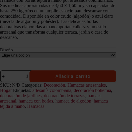
Hamaca con borlas tejida a mano por artesanos colombianos.
Sus medidas aproximadas de 3,60 × 1,60 m y su capacidad de
hasta 250 kg ofrecen un amplio espacio para descansar con
comodidad. Disponible en color crudo (algodón) o azul claro
(mezcla de algodón y poliéster). Las delicadas borlas
decorativas elaboradas a mano aportan calidez y un estilo
artesanal que transforma cualquier terraza, jardín o casa de
descanso.
Diseño
Hamaca
Añadir al carrito
artesanal
con
SKU:
N/D
Categorías:
Decoración
,
Hamacas artesanales
,
borlas
Hogar
Etiquetas:
artesanía colombiana
,
decoración bohemia
,
decorativas
decoración de jardines
,
decoración de terrazas
,
hamaca
cantidad
artesanal
,
hamaca con borlas
,
hamaca de algodón
,
hamaca
tejida a mano
,
Hamacas