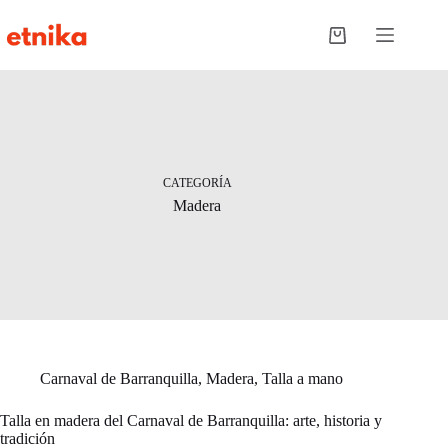
Saltar
al
Carro
contenido
de
compra
CATEGORÍA
Madera
Carnaval de Barranquilla
,
Madera
,
Talla a mano
Talla en madera del Carnaval de Barranquilla: arte, historia y
tradición