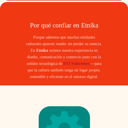
Por qué confiar en Etnika
Porque sabemos que muchas entidades
culturales quieren vender sin perder su esencia.
En
Etnika
unimos nuestra experiencia en
diseño, comunicación y comercio justo con la
solidez tecnológica de
DTI Soluciones
—para
que la cultura también tenga un lugar propio,
sostenible y eficiente en el entorno digital.