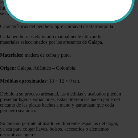
Por esta razón, este perchero es mucho más que un accesorio
funcional: es una pequeña muestra del patrimonio cultural que
se mantiene vivo a través de la artesanía.
Características del perchero tigre Carnaval de Barranquilla
Cada perchero es elaborado manualmente utilizando
materiales seleccionados por los artesanos de Galapa.
Materiales:
madera de ceiba y pino.
Origen:
Galapa, Atlántico – Colombia.
Medidas aproximadas:
18 × 12 × 9 cm.
Debido a su proceso artesanal, las medidas y acabados pueden
presentar ligeras variaciones. Estas diferencias hacen parte del
encanto de las piezas hechas a mano y garantizan que cada
perchero sea único.
Su tamaño permite utilizarlo en diferentes espacios del hogar,
ya sea para colgar llaves, bolsos, accesorios o elementos
decorativos ligeros.