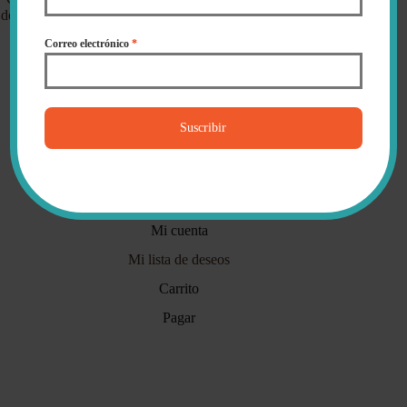
de cada pieza y en acercar la riqueza cultural de Colombia a tu
hogar.
Correo electrónico
*
✓ Tu compra está protegida de principio a fin.
✓ Enviamos a toda Colombia (y al mundo).
✓ Aquí todavía contestan personas..
Suscribir
Mi cuenta
Mi cuenta
Mi lista de deseos
Carrito
Pagar