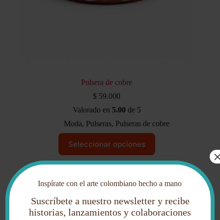
Pulsera de cobre
$
59.000
Valorado en
5.00
de 5
Moda
,
Pulseras
,
Pulseras de cobre
Este
Seleccionar opciones
producto
tiene
múltiples
variantes.
Las
Inspírate con el arte colombiano hecho a mano
opciones
se
Suscríbete a nuestro newsletter y recibe
pueden
historias, lanzamientos y colaboraciones
elegir