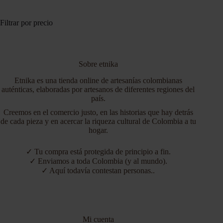
múltiples
variantes.
Las
Filtrar por precio
opciones
se
pueden
elegir
Sobre etnika
en
la
Etnika es una tienda online de artesanías colombianas
página
auténticas, elaboradas por artesanos de diferentes regiones del
de
país.
producto
Creemos en el comercio justo, en las historias que hay detrás
de cada pieza y en acercar la riqueza cultural de Colombia a tu
hogar.
✓ Tu compra está protegida de principio a fin.
✓ Enviamos a toda Colombia (y al mundo).
✓ Aquí todavía contestan personas..
Mi cuenta