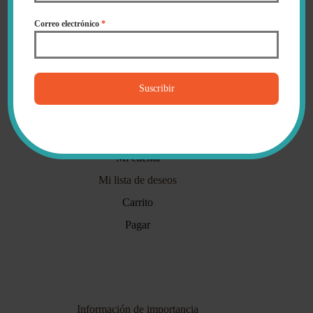
hogar.
Correo electrónico
*
✓ Tu compra está protegida de principio a fin.
✓ Enviamos a toda Colombia (y al mundo).
✓ Aquí todavía contestan personas..
Suscribir
Mi cuenta
Mi cuenta
Mi lista de deseos
Carrito
Pagar
Información de importancia