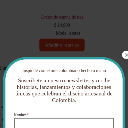
Aretes de espina de pez
$
24.900
Moda
,
Aretes
Añadir al carrito
Filtrar por precio
Inspírate con el arte colombiano hecho a mano
Suscríbete a nuestro newsletter y recibe
historias, lanzamientos y colaboraciones
Sobre etnika
únicas que celebran el diseño artesanal de
Colombia.
Etnika es una tienda online de artesanías colombianas
auténticas, elaboradas por artesanos de diferentes regiones del
país.
Nombre
*
Creemos en el comercio justo, en las historias que hay detrás
de cada pieza y en acercar la riqueza cultural de Colombia a tu